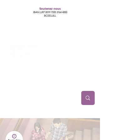
Soutenez-nous
IBAN LU97
0019 7555 3164 4000
BCEELULL
Centre des communautés lesbiennes, gays,
bisexuelles, trans’, intersexes, queer+