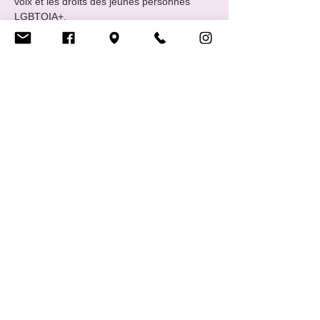
voix et les droits des jeunes personnes 
LGBTQIA+.
📅 Rencontres : tous les 4ᵉ vendredis du 
mois de 19:00 à 22:00 
📧 Contact : 
info@cigale.lu
 (ou via 
Facebook et Instagram)
🍪 Info pratique : n’hésite pas à apporter 
des snacks et à venir avec des ami·es
Afficher plus
Partager cet événement