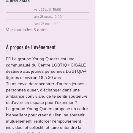
Autres dates
ven. 28 août, 19:00
ven. 25 sept., 19:00
ven. 23 oct., 19:00
Voir toutes les 5 dates
À propos de l'événement
🏳️‍🌈 Le groupe Young Queers est une 
communauté du Centre LGBTIQ+ CIGALE 
destinée aux jeunes personnes LGBTQIA+ 
âgé·es d’environ 18 à 30 ans.
Tu as envie de rencontrer d’autres jeunes 
personnes queer, d’échanger dans une 
ambiance conviviale, de te sentir soutenu·e 
et d’avoir un espace pour t’exprimer ?
Le groupe Young Queers propose un cadre 
bienveillant pour créer du lien, se soutenir 
mutuellement, renforcer l’empowerment 
individuel et collectif, et faire entendre la 