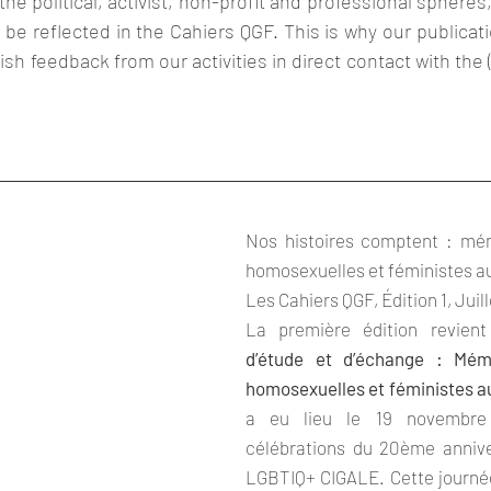
e political, activist, non-profit and professional spheres,
 be reflected in the Cahiers QGF. This is why our publicati
lish feedback from our activities in direct contact with the
Nos histoires comptent : mém
homosexuelles et féministes 
Les Cahiers QGF, Édition 1, Juil
La première édition revient
d’étude et d’échange : Mémo
homosexuelles et féministes 
a eu lieu le 19 novembre
célébrations du 20ème annive
LGBTIQ+ CIGALE. Cette journé