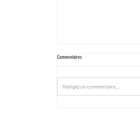
Commentaires
Rédigez un commentaire...
Ban on conversion practices in the
European Union