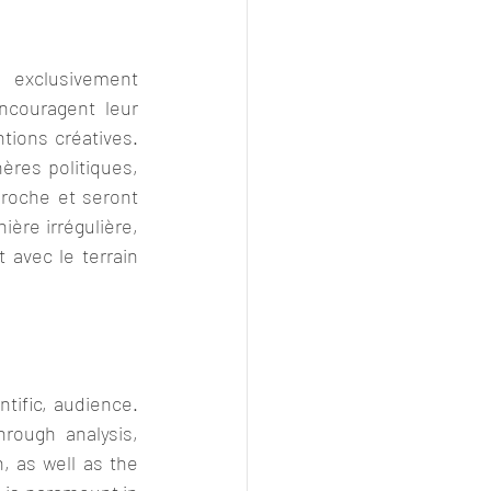
xclusivement 
ncouragent leur 
tions créatives. 
ères politiques, 
roche et seront 
ère irrégulière, 
 avec le terrain 
ific, audience. 
rough analysis, 
, as well as the 