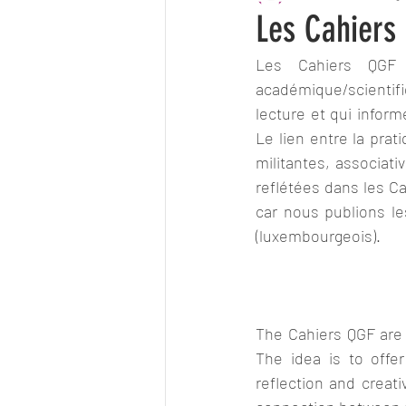
Les Cahiers
Les Cahiers QGF 
académique/scientif
lecture et qui inform
Le lien entre la prat
militantes, associat
reflétées dans les Ca
car nous publions les
(luxembourgeois).
The Cahiers QGF are 
The idea is to offer
reflection and creati