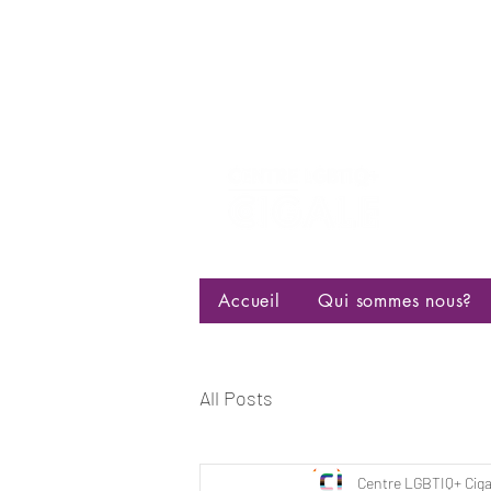
Centre d
bisexuell
Accueil
Qui sommes nous?
All Posts
Centre LGBTIQ+ Ciga