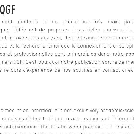
 QGF
sont destinés à un public informé, mais pas e
ique. L’idée est de proposer des articles concis qui e
ent à travers des analyses, des réflexions et des interven
ique et la recherche, ainsi que la connexion entre les sph
ives et professionnelles sont primordiales dans notre app
hiers QGF. C’est pourquoi notre publication sortira de mani
 retours d’expérience de nos activités en contact direct
aimed at an informed, but not exclusively academic/scient
 concise articles that encourage reading and inform th
ve interventions. The link between practice and research