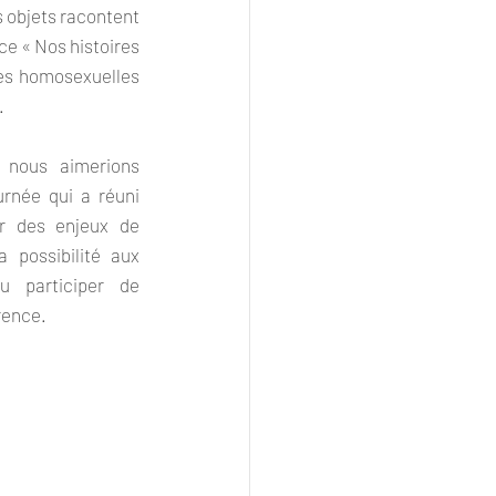
os objets racontent 
ce « Nos histoires 
es homosexuelles 
.
 nous aimerions 
rnée qui a réuni 
r des enjeux de 
 possibilité aux 
                                                 
rence.