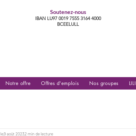
Soutenez-nous
IBAN LU97 0019 7555 3164 4000
BCEELULL
es communautés lesbiennes, gays,
es, trans’, intersexes, queer+
Notre offre
Offres d'emplois
Nos groupes
LILI
le
9 août 2023
2 min de lecture