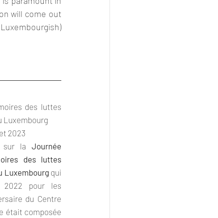
 is paramount in 
on will come out 
 (Luxembourgish) 
oires des luttes 
au Luxembourg
let 2023
 sur la 
Journée 
ires des luttes 
au Luxembourg
 qui 
 2022 pour les 
rsaire du Centre 
e était composée 