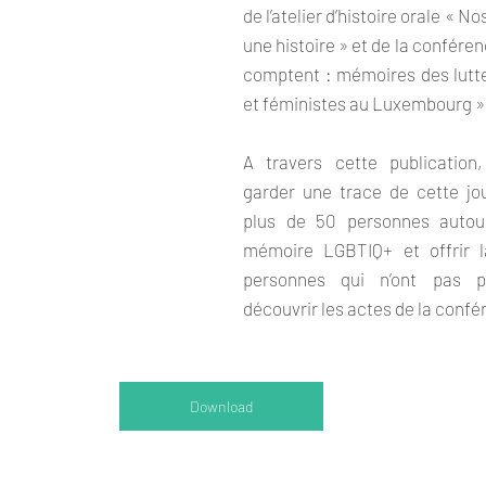
de l’atelier d’histoire orale « N
une histoire » et de la conféren
comptent : mémoires des lutt
et féministes au Luxembourg »
A travers cette publication,
garder une trace de cette jou
plus de 50 personnes autou
mémoire LGBTIQ+ et offrir la
personnes qui n’ont pas pu participer de                                              
découvrir les actes de la confé
Download