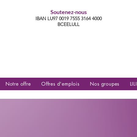
Soutenez-nous
IBAN LU97 0019 7555 3164 4000
BCEELULL
es communautés lesbiennes, gays,
es, trans’, intersexes, queer+
Notre offre
Offres d'emplois
Nos groupes
LILI