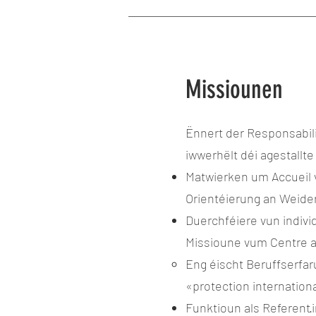
Missiounen
Ënnert der Responsabil
iwwerhëlt déi agestallt
Matwierken um Accueil 
Orientéierung an Weide
Duerchféiere vun indiv
Missioune vum Centre 
Eng éischt Beruffserfar
«protection internationa
Funktioun als Referent