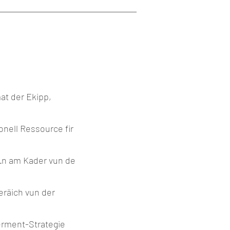
at der Ekipp,
nell Ressource fir
e·n am Kader vun de
eräich vun der
erment-Strategie