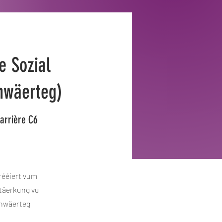
e Sozial
hwäerteg)
arrière C6
rééiert vum
stäerkung vu
chwäerteg