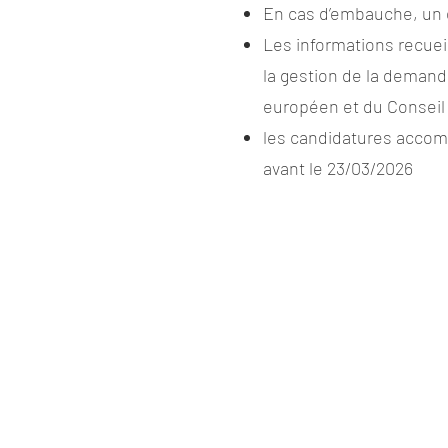
En cas d’embauche, un ex
Les informations recuei
la gestion de la demand
européen et du Conseil 
les candidatures accomp
avant le 23/03/2026