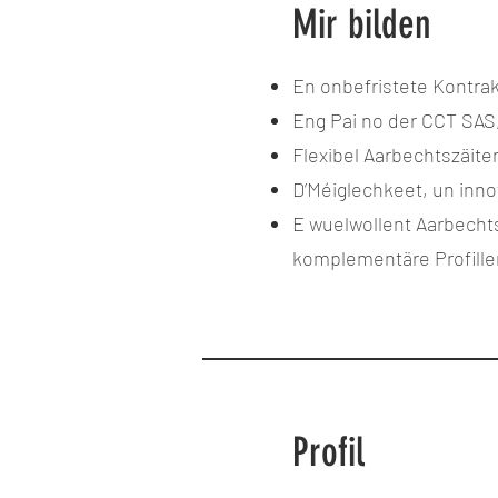
Mir
bilden
En onbefristete Kontrak
Eng Pai no der CCT SAS,
Flexibel Aarbechtszäite
D’Méiglechkeet, un inn
E wuelwollent Aarbecht
komplementäre Profille
Profil