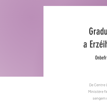
Gradu
a Erzé
Onbefr
De Centre 
Ministère f
sengem m