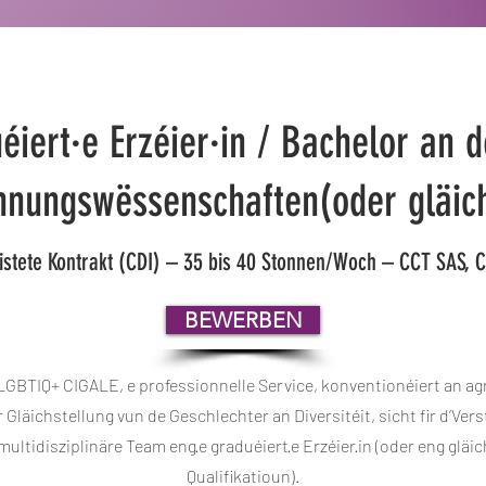
éiert·e Erzéier·in / Bachelor an d
ihnungswëssenschaften(oder gläic
istete Kontrakt (CDI) – 35 bis 40 Stonnen/Woch – CCT SAS, C
BEWERBEN
LGBTIQ+ CIGALE, e professionnelle Service, konventionéiert an ag
ir Gläichstellung vun de Geschlechter an Diversitéit, sicht fir d’Ver
ultidisziplinäre Team eng·e graduéiert·e Erzéier·in (oder eng gläi
Qualifikatioun).