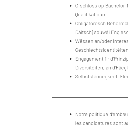
Ofschloss op Bachelor-
Qualifikatioun
Obligatoresch Beherrsc
Däitsch) souwéi Engles
Wëssen an/oder Interes
Geschlechtsidentitéiten
Engagement fir d’Prinzi
Diversitéiten, an d’Fäeg
Selbststännegkeet, Flex
Notre politique d’embau
les candidatures sont ac