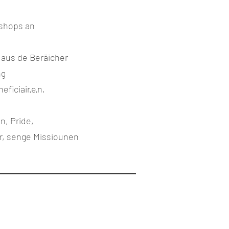
kshops an
 aus de Beräicher
ng
ficiair·e·n,
n, Pride,
er, senge Missiounen