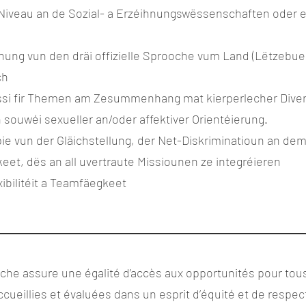
Niveau an de Sozial- a Erzéihnungswëssenschaften oder e
hung vun den dräi offizielle Sprooche vum Land (Lëtzebue
ch
si fir Themen am Zesummenhang mat kierperlecher Divers
 souwéi sexueller an/oder affektiver Orientéierung.
pie vun der Gläichstellung, der Net-Diskriminatioun an de
keet, dës an all uvertraute Missiounen ze integréieren
ibilitéit a Teamfäegkeet
che assure une égalité d’accès aux opportunités pour tous
cueillies et évaluées dans un esprit d’équité et de respec