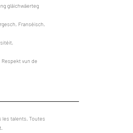
ng gläichwäerteg
rgesch, Franséisch,
itéit,
m Respekt vun de
 les talents. Toutes
t.