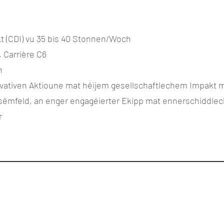
t (CDI) vu 35 bis 40 Stonnen/Woch
 Carrière C6
n
ovativen Aktioune mat héijem gesellschaftlechem Impakt 
sëmfeld, an enger engagéierter Ekipp mat ennerschiddlec
r