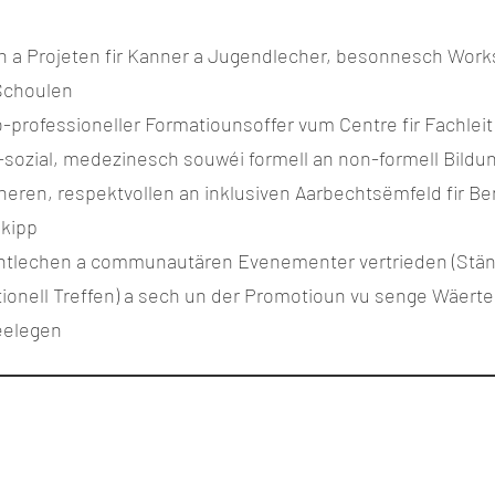
en a Projeten fir Kanner a Jugendlecher, besonnesch Wor
Schoulen
-professioneller Formatiounsoffer vum Centre fir Fachleit
-sozial, medezinesch souwéi formell an non-formell Bildu
ren, respektvollen an inklusiven Aarbechtsëmfeld fir Bene
kipp
fentlechen a communautären Evenementer vertrieden (Stän
utionell Treffen) a sech un der Promotioun vu senge Wäert
eelegen