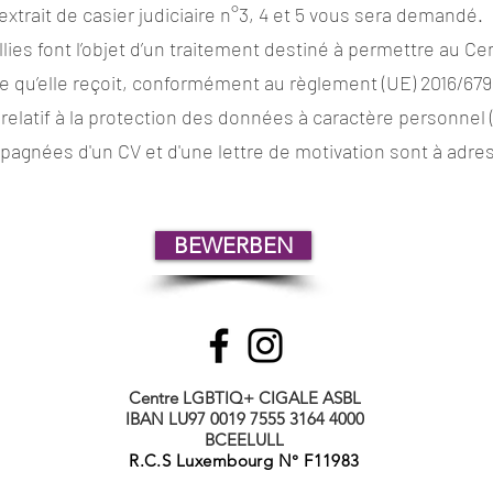
trait de casier judiciaire n°3, 4 et 5 vous sera demandé.
llies font l’objet d’un traitement destiné à permettre au 
e qu’elle reçoit, conformément au règlement (UE) 2016/67
relatif à la protection des données à caractère personnel 
agnées d'un CV et d'une lettre de motivation sont à adre
BEWERBEN
Centre LGBTIQ+ CIGALE ASBL
IBAN LU97 0019 7555 3164 4000
BCEELULL
R.C.S Luxembourg N° F11983