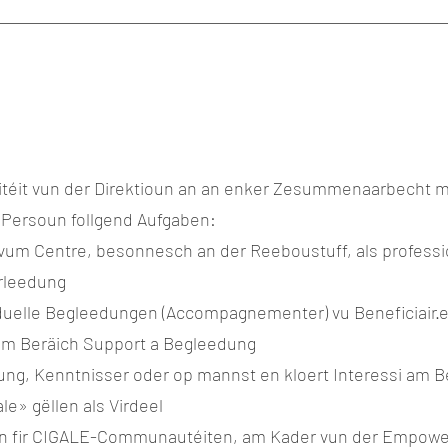
itéit vun der Direktioun an an enker Zesummenaarbecht m
e Persoun follgend Aufgaben:
vum Centre, besonnesch an der Reeboustuff, als professio
rleedung
iduelle Begleedungen (Accompagnementer) vu Beneficiair·
am Beräich Support a Begleedung
ung, Kenntnisser oder op mannst en kloert Interessi am B
le» gëllen als Virdeel
·in fir CIGALE-Communautéiten, am Kader vun der Empow