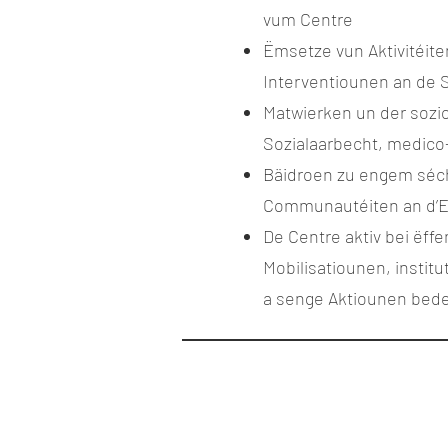
vum Centre
Ëmsetze vun Aktivitéit
Interventiounen an de 
Matwierken un der sozio
Sozialaarbecht, medico
Bäidroen zu engem séche
Communautéiten an d’E
De Centre aktiv bei ëf
Mobilisatiounen, instit
a senge Aktiounen bed