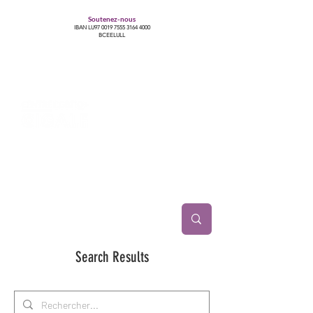
Soutenez-nous
IBAN LU97
0019 7555 3164 4000
BCEELULL
Centre des communautés lesbiennes, gays,
bisexuelles, trans’, intersexes, queer+
Search Results