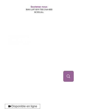
Soutenez-nous
IBAN LU97
0019 7555 3164 4000
BCEELULL
Centre des communautés lesbiennes, gays,
bisexuelles, trans’, intersexes, queer+
Disponible en ligne