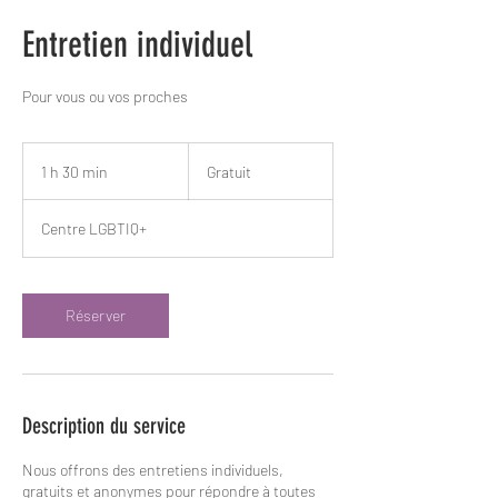
Entretien individuel
Pour vous ou vos proches
Gratuit
1 h 30 min
1
Gratuit
3
0
Centre LGBTIQ+
m
i
n
Réserver
Description du service
Nous offrons des entretiens individuels,
gratuits et anonymes pour répondre à toutes