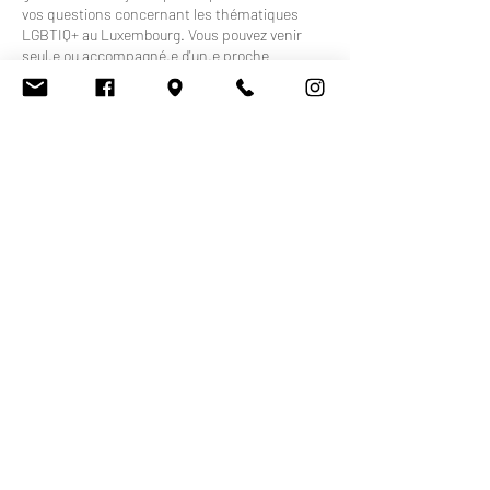
vos questions concernant les thématiques
LGBTIQ+ au Luxembourg. Vous pouvez venir
seul.e ou accompagné.e d'un.e proche
Coordonnées
Centre LGBTIQ+ CIGALE, Rue Notre Dame,
Luxembourg
Centre LGBTIQ+ CIGALE ASBL
IBAN LU97
0019 7555 3164 4000
BCEELULL
R.C.S Luxembourg N° F11983