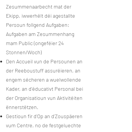
Zesummenaarbecht mat der
Ekipp, iwwerhëlt déi agestallte
Persoun follgend Aufgaben:
Aufgaben am Zesummenhang
mam Public (ongeféier 24
Stonnen/Woch)
Den Accueil vun de Persounen an
der Reeboustuff assuréieren, an
engem sécheren a wuelwollende
Kader, an d'éducativt Personal bei
der Organisatioun vun Aktivitéiten
ënnerstëtzen.
Gestioun fir d'Op an d'Zouspäeren
vum Centre, no de festgeluechte