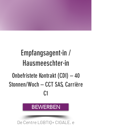
Empfangsagent·in /
Hausmeeschter·in
Onbefristete Kontrakt (CDI) – 40
Stonnen/Woch – CCT SAS, Carrière
C1
BEWERBEN
De Centre LGBTIQ+ CIGALE, e