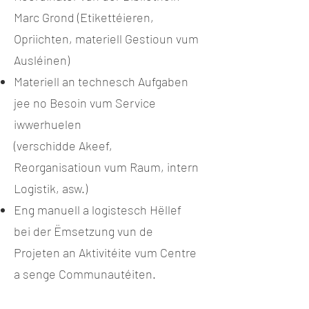
Marc Grond (Etikettéieren,
Opriichten, materiell Gestioun vum
Ausléinen)
Materiell an technesch Aufgaben
jee no Besoin vum Service
iwwerhuelen
(verschidde Akeef,
Reorganisatioun vum Raum, intern
Logistik, asw.)
Eng manuell a logistesch Hëllef
bei der Ëmsetzung vun de
Projeten an Aktivitéite vum Centre
a senge Communautéiten.