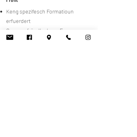
Keng spezifesch Formatioun
erfuerdert
Oppen a frëndlech am Emgang
mat Leit, Zouverlässegkeet a
Fäegkeet, sech un en
institutionelle Kader ze halen
Interessi fir d’Aarbecht am
sozialen a communautaire Beräich
Teamfäegkeet a Bereetschaft,
Instruktiounen ze suivéieren
Selbststännegkeet bei
prakteschen Aufgaben an e gutt
Organisatiounstalent
Engagement fir d’Prinzipie vun der