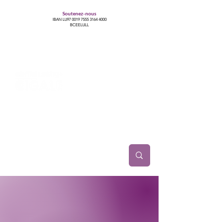
Soutenez-nous
IBAN LU97
0019 7555 3164 4000
BCEELULL
Centre des communautés lesbiennes, gays,
bisexuelles, trans’, intersexes, queer+