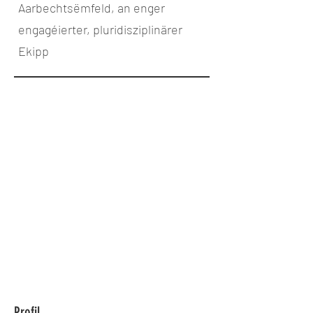
Aarbechtsëmfeld, an enger
engagéierter, pluridisziplinärer
Ekipp
Profil