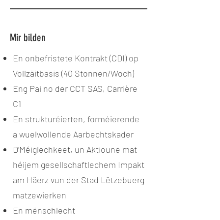
Mir
bilden
En onbefristete Kontrakt (CDI) op
Vollzäitbasis (40 Stonnen/Woch)
Eng Pai no der CCT SAS, Carrière
C1
En strukturéierten, forméierende
a wuelwollende Aarbechtskader
D’Méiglechkeet, un Aktioune mat
héijem gesellschaftlechem Impakt
am Häerz vun der Stad Lëtzebuerg
matzewierken
En mënschlecht