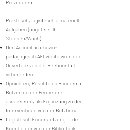
Prozeduren
Praktesch, logistesch a materiell
Aufgaben (ongeféier 16
Stonnen/Woch)
Den Accueil an d’sozio-
pädagogesch Aktivitéite virun der
Ouverture vun der Reeboustuff
virbereeden
Opriichten, Rëschten a Raumen a
Botzen no der Fermeture
assuréieren, als Ergänzung zu der
Interventioun vun der Botzfirma
Logistesch Ënnerstëtzung fir de
Koordinator vun der Bibliothéik