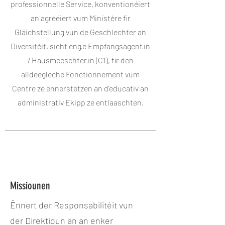
professionnelle Service, konventionéiert
an agrééiert vum Ministère fir
Gläichstellung vun de Geschlechter an
Diversitéit, sicht eng·e Empfangsagent·in
/ Hausmeeschter·in (C1), fir den
alldeegleche Fonctionnement vum
Centre ze ënnerstëtzen an d’educativ an
administrativ Ekipp ze entlaaschten.
Missiounen
Ënnert der Responsabilitéit vun
der Direktioun an an enker