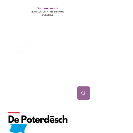
Soutenez-nous
IBAN LU97
0019 7555 3164 4000
BCEELULL
Centre des communautés lesbiennes, gays,
bisexuelles, trans’, intersexes, queer+