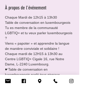
À propos de l'événement
Chaque Mardi de 12h15 à 13h30
Table de conversation en luxembourgeois
Tu es membre de la communauté 
LGBTIQ+ et tu veux parler luxembourgeois 
?

Viens « papoter » et apprendre la langue 
de manière conviviale et solidaire !

Chaque mardi de 12H15 à 13h30 au 
Centre LGBTIQ+ Cigale 16, rue Notre 
Dame, L-2240 Luxembourg.
☛Table de conversation en 
luxembourgeois parlé tous niveaux.

☛GRATUIT.

☛Sans inscription et sans engagement.

☛Rejoins-nous en fonction de ton temps.
Rencontre animé par Alice Thilmany

Début le mardi 7 février 2023