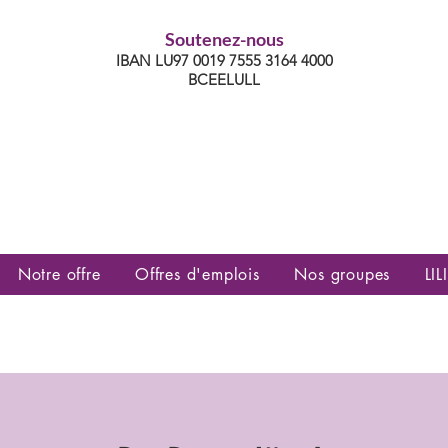
Soutenez-nous
IBAN LU97 0019 7555 3164 4000
BCEELULL
es communautés lesbiennes, gays,
es, trans’, intersexes, queer+
Notre offre
Offres d'emplois
Nos groupes
LILI