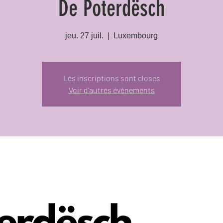
De Poterdësch
jeu. 27 juil.
  |  
Luxembourg
Les inscriptions sont closes
Voir d'autres événements