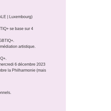
ALE | Luxembourg) 
BTIQ+ se base sur 4 
GBTIQ+.

édiation artistique.

IQ+.
 mercredi 6 décembre 2023 
bre la Philharmonie (mais 
onnels.