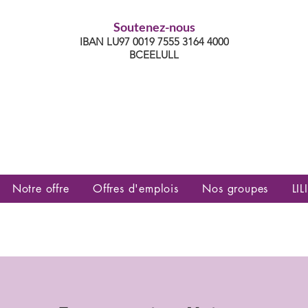
Soutenez-nous
IBAN LU97 0019 7555 3164 4000
BCEELULL
es communautés lesbiennes, gays,
es, trans’, intersexes, queer+
Notre offre
Offres d'emplois
Nos groupes
LILI