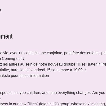
0
ement
la vie, avec un conjoint, une conjointe, peut-être des enfants, pu
re Coming-out ?

les autres au sein de notre nouveau groupe "lilies" (later in lif
ialité, aura lieu le vendredi 15 septembre à 19:00. »

ale.lu pour plus d'information

h a spouse, maybe children, and then everything changes. Are you 


rs in our new "lilies" (later in life) group, whose next meeting, 