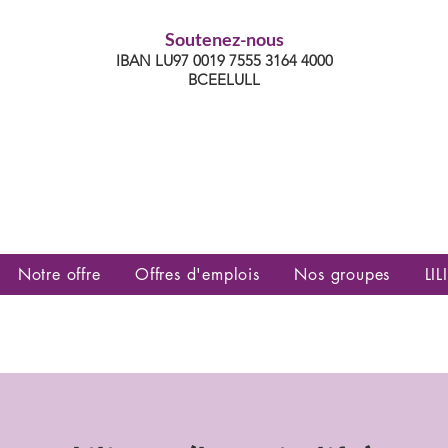
Soutenez-nous
IBAN LU97 0019 7555 3164 4000
BCEELULL
es communautés lesbiennes, gays,
es, trans’, intersexes, queer+
Notre offre
Offres d'emplois
Nos groupes
LILI