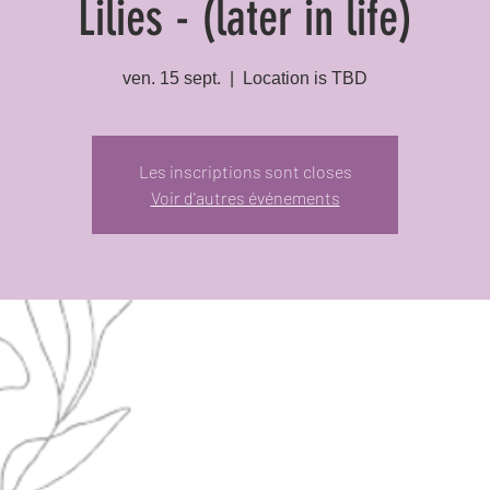
Lilies - (later in life)
ven. 15 sept.
  |  
Location is TBD
Les inscriptions sont closes
Voir d'autres événements