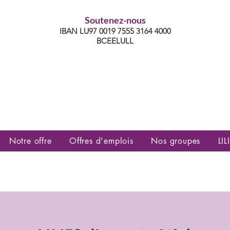
Soutenez-nous
IBAN LU97 0019 7555 3164 4000
BCEELULL
es communautés lesbiennes, gays,
es, trans’, intersexes, queer+
Notre offre
Offres d'emplois
Nos groupes
LILI