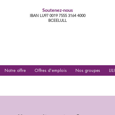
Soutenez-nous
IBAN LU97 0019 7555 3164 4000
BCEELULL
es communautés lesbiennes, gays,
es, trans’, intersexes, queer+
Notre offre
Offres d'emplois
Nos groupes
LILI