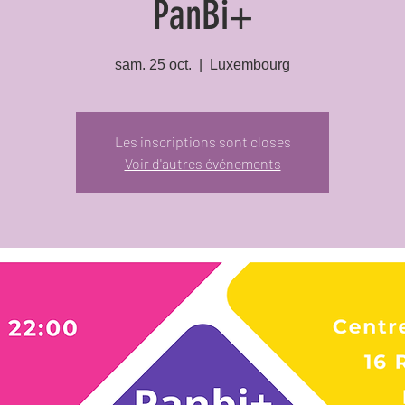
PanBi+
sam. 25 oct.
  |  
Luxembourg
Les inscriptions sont closes
Voir d'autres événements