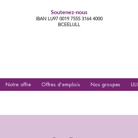
Soutenez-nous
IBAN LU97 0019 7555 3164 4000
BCEELULL
es communautés lesbiennes, gays,
es, trans’, intersexes, queer+
Notre offre
Offres d'emplois
Nos groupes
LILI