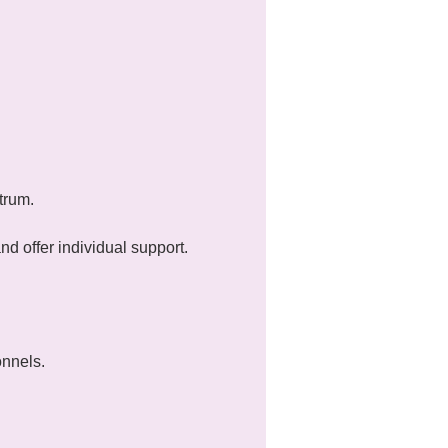
trum.
 offer individual support.
onnels.