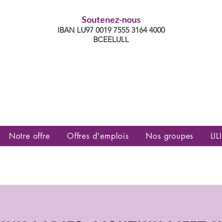
Soutenez-nous
IBAN LU97 0019 7555 3164 4000
BCEELULL
es communautés lesbiennes, gays,
es, trans’, intersexes, queer+
Notre offre
Offres d'emplois
Nos groupes
LILI