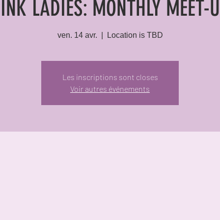
INK LADIES: MONTHLY MEET-
ven. 14 avr.
  |  
Location is TBD
Les inscriptions sont closes
Voir autres événements