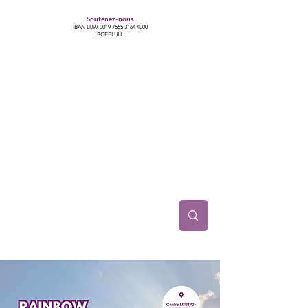
Soutenez-nous
IBAN LU97
0019 7555 3164 4000
BCEELULL
Centre des communautés lesbiennes, gays,
bisexuelles, trans’, intersexes, queer+