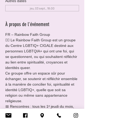
Autres dates
jeu. 03 sept., 18:00
À propos de l'événement
FR – Rainbow Faith Group
🏳️‍🌈 Le Rainbow Faith Group est un groupe 
du Centre LGBTIQ+ CIGALE destiné aux 
personnes LGBTQIA+ qui ont une foi, qui 
se questionnent, ou qui souhaitent réfléchir 
au lien entre spiritualité, croyances et 
identités queer.
Ce groupe offre un espace sûr pour 
échanger, se soutenir et réfléchir ensemble 
à la manière de concilier foi, spiritualité et 
identité LGBTIQ+, quelle que soit sa 
religion ou même sans appartenance 
religieuse.
📅 Rencontres : tous les 1ᵉ jeudi du mois, 
de 18h00 à 21h00
🥐 merci d’apporter de quoi manger ou 