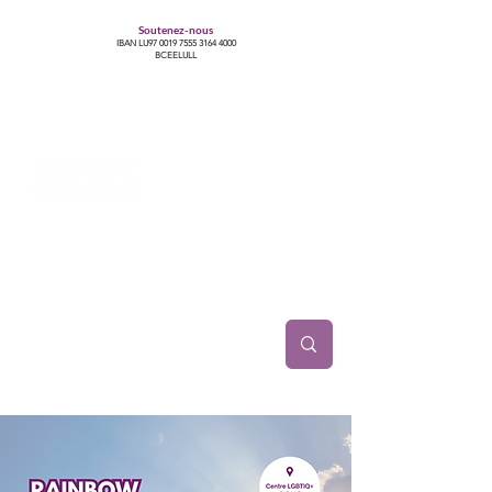
Soutenez-nous
IBAN LU97
0019 7555 3164 4000
BCEELULL
Centre des communautés lesbiennes, gays,
bisexuelles, trans’, intersexes, queer+