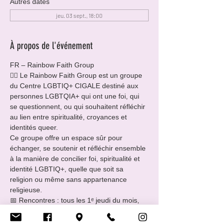
Autres dates
jeu. 03 sept., 18:00
À propos de l'événement
FR – Rainbow Faith Group
🏳️‍🌈 Le Rainbow Faith Group est un groupe 
du Centre LGBTIQ+ CIGALE destiné aux 
personnes LGBTQIA+ qui ont une foi, qui 
se questionnent, ou qui souhaitent réfléchir 
au lien entre spiritualité, croyances et 
identités queer.
Ce groupe offre un espace sûr pour 
échanger, se soutenir et réfléchir ensemble 
à la manière de concilier foi, spiritualité et 
identité LGBTIQ+, quelle que soit sa 
religion ou même sans appartenance 
religieuse.
📅 Rencontres : tous les 1ᵉ jeudi du mois, 
de 18h00 à 21h00
🥐 merci d’apporter de quoi manger ou 