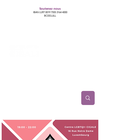
Soutenez-nous
IBAN LU97
0019 7555 3164 4000
BCEELULL
Centre des communautés lesbiennes, gays,
bisexuelles, trans’, intersexes, queer+