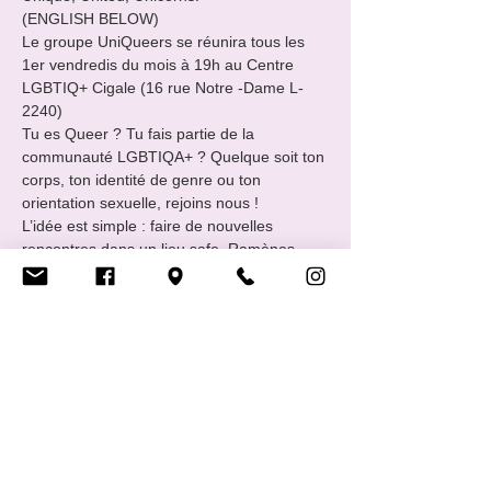
(ENGLISH BELOW)
Le groupe UniQueers se réunira tous les 
1er vendredis du mois à 19h au Centre 
LGBTIQ+ Cigale (16 rue Notre -Dame L-
2240)
Tu es Queer ? Tu fais partie de la 
communauté LGBTIQA+ ? Quelque soit ton 
corps, ton identité de genre ou ton 
orientation sexuelle, rejoins nous !
L’idée est simple : faire de nouvelles 
rencontres dans un lieu safe. Ramènes 
avec toi une boisson et un snack à partager.
EveryBody Welcome !!
Afficher plus
Partager cet événement