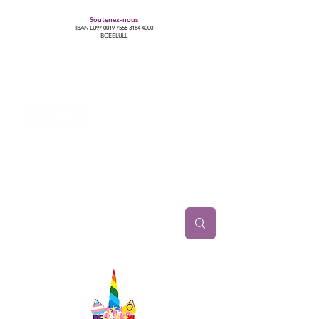
Soutenez-nous
IBAN LU97
0019 7555 3164 4000
BCEELULL
Centre des communautés lesbiennes, gays,
bisexuelles, trans’, intersexes, queer+