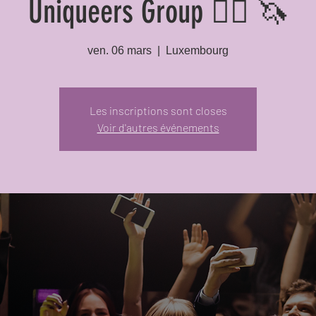
Uniqueers Group 🏳️‍🌈 🦄
ven. 06 mars
  |  
Luxembourg
Les inscriptions sont closes
Voir d'autres événements