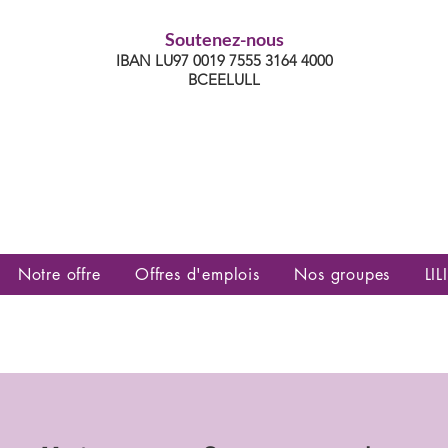
Soutenez-nous
IBAN LU97 0019 7555 3164 4000
BCEELULL
es communautés lesbiennes, gays,
es, trans’, intersexes, queer+
Notre offre
Offres d'emplois
Nos groupes
LILI