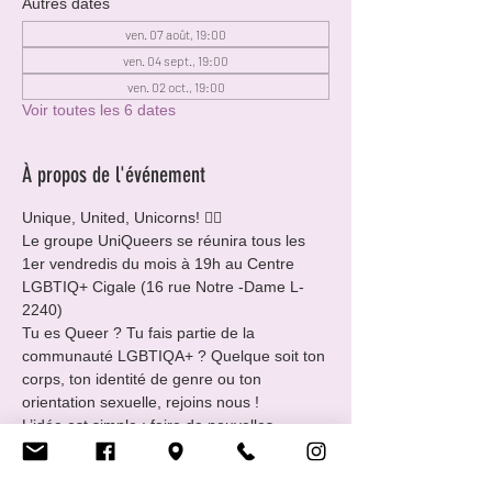
Autres dates
ven. 07 août, 19:00
ven. 04 sept., 19:00
ven. 02 oct., 19:00
Voir toutes les 6 dates
À propos de l'événement
Unique, United, Unicorns! 🏳️‍🌈
Le groupe UniQueers se réunira tous les 
1er vendredis du mois à 19h au Centre 
LGBTIQ+ Cigale (16 rue Notre -Dame L-
2240)
Tu es Queer ? Tu fais partie de la 
communauté LGBTIQA+ ? Quelque soit ton 
corps, ton identité de genre ou ton 
orientation sexuelle, rejoins nous !
L’idée est simple : faire de nouvelles 
rencontres dans un lieu safe. Ramènes 
avec toi une boisson et un snack à partager.