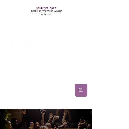
Soutenez-nous
IBAN LU97
0019 7555 3164 4000
BCEELULL
Centre des communautés lesbiennes, gays,
bisexuelles, trans’, intersexes, queer+