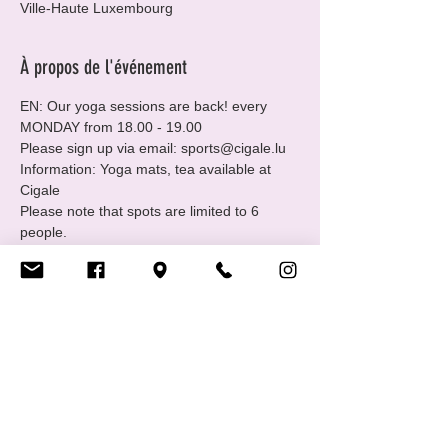
Ville-Haute Luxembourg
À propos de l'événement
EN: Our yoga sessions are back! every 
MONDAY from 18.00 - 19.00
Please sign up via email: sports@cigale.lu
Information: Yoga mats, tea available at 
Cigale
Please note that spots are limited to 6 
people.
Where: Centre LGBTIQ+ Cigale (16 Rue 
Notre Dame, 2240 Luxembourg - 2nd floor.
Merci, Thank you!
Afficher plus
Partager cet événement