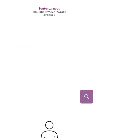
Soutenez-nous
IBAN LU97
0019 7555 3164 4000
BCEELULL
Centre des communautés lesbiennes, gays,
bisexuelles, trans’, intersexes, queer+