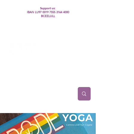
Support us:
IBAN LU97
0019 7555 3164 4000
BCEELULL
Centre des communautés lesbiennes, gays,
bisexuelles, trans’, intersexes, queer+