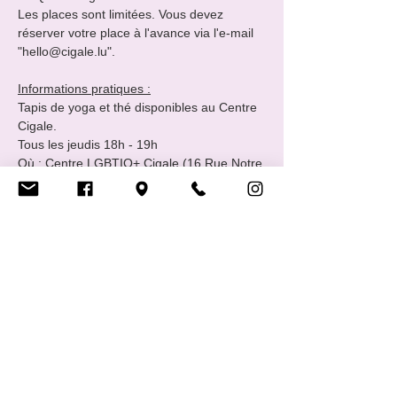
Les places sont limitées. Vous devez 
réserver votre place à l'avance via l'e-mail 
"hello@cigale.lu".

Informations pratiques :
Tapis de yoga et thé disponibles au Centre 
Cigale.

Tous les jeudis 18h - 19h 

Où : Centre LGBTIQ+ Cigale (16 Rue Notre 
Dame, 2240 Luxembourg - 2ème étage)

Prix et Paiements
Vous pouvez payer sur place, par Paypal 
ou par virement bancaire / Payconiq.

Pour toute information complémentaire, 
veuillez nous contacter à l'adresse suivante 
10…
Show More