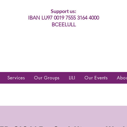
Support us:
IBAN LU97 0019 7555 3164 4000
BCEELULL
es communautés lesbiennes, gays,
es, trans’, intersexes, queer+
Services
Our Groups
LILI
Our Events
Abo