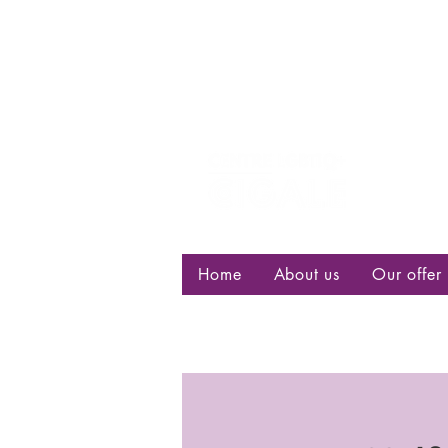
Centre d
bisexuell
Home
About us
Our offer