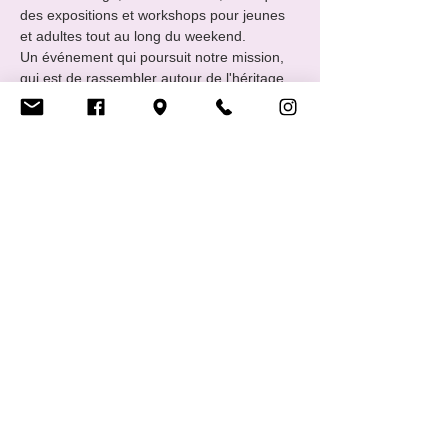
des expositions et workshops pour jeunes 
et adultes tout au long du weekend.
Un événement qui poursuit notre mission, 
qui est de rassembler autour de l'héritage 
et des valeurs footballistiques. 

11h00 - 15h00 : Workshop Photographie 
Analogue

11h00 - 17h00 : Workshop “Paint Ball”

11h00 - 17h00 : Workshop "Tifo Banners"

12h00 - 19h00…
Show More
Share this event