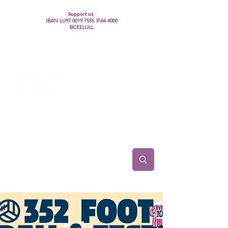
Support us:
IBAN LU97
0019 7555 3164 4000
BCEELULL
Centre des communautés lesbiennes, gays,
bisexuelles, trans’, intersexes, queer+