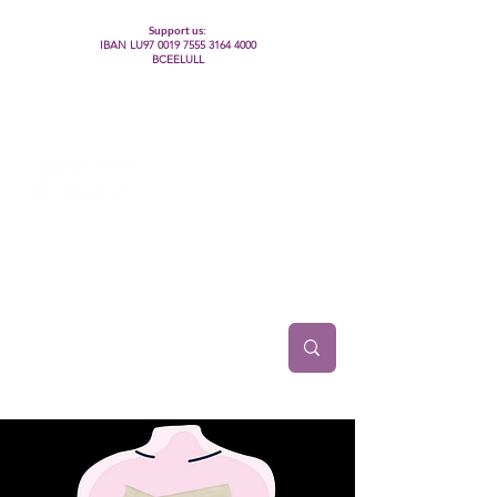
Support us:
IBAN LU97
0019 7555 3164 4000
BCEELULL
Centre des communautés lesbiennes, gays,
bisexuelles, trans’, intersexes, queer+