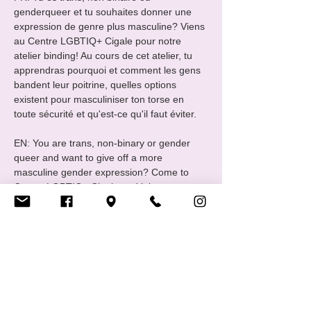
genderqueer et tu souhaites donner une 
expression de genre plus masculine? Viens 
au Centre LGBTIQ+ Cigale pour notre 
atelier binding! Au cours de cet atelier, tu 
apprendras pourquoi et comment les gens 
bandent leur poitrine, quelles options 
existent pour masculiniser ton torse en 
toute sécurité et qu'est-ce qu'il faut éviter. 

EN: You are trans, non-binary or gender 
queer and want to give off a more 
masculine gender expression? Come to 
Centre LGBTIQ+ Cigale and join our 
binding workshop! During this workshop 
you'll learn why and how people bind their 
chest, which options exist to bind your 
chest safely and what to avoid.