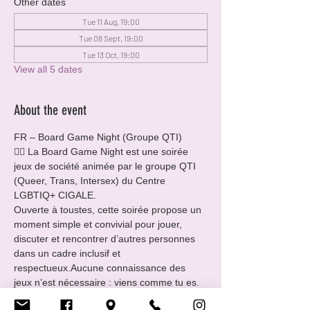
Other dates
Tue 11 Aug, 19:00
Tue 08 Sept, 19:00
Tue 13 Oct, 19:00
View all 5 dates
About the event
FR – Board Game Night (Groupe QTI)
🏳️‍🌈 La Board Game Night est une soirée 
jeux de société animée par le groupe QTI 
(Queer, Trans, Intersex) du Centre 
LGBTIQ+ CIGALE.
Ouverte à toustes, cette soirée propose un 
moment simple et convivial pour jouer, 
discuter et rencontrer d’autres personnes 
dans un cadre inclusif et 
respectueux.Aucune connaissance des 
jeux n’est nécessaire : viens comme tu es.
📅 Quand : tous les deuxièmes mardis du 