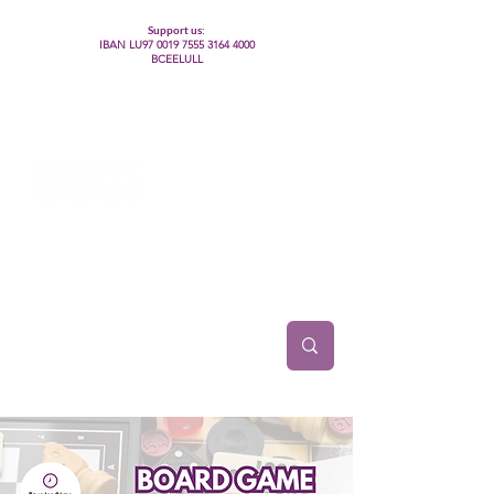
Support us:
IBAN LU97
0019 7555 3164 4000
BCEELULL
Centre des communautés lesbiennes, gays,
bisexuelles, trans’, intersexes, queer+