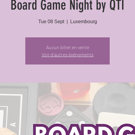
Board Game Night by QTI
Tue 08 Sept
  |  
Luxembourg
Aucun billet en vente
Voir d'autres événements