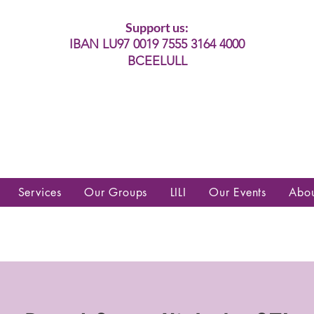
Support us:
IBAN LU97 0019 7555 3164 4000
BCEELULL
es communautés lesbiennes, gays,
es, trans’, intersexes, queer+
Services
Our Groups
LILI
Our Events
Abo