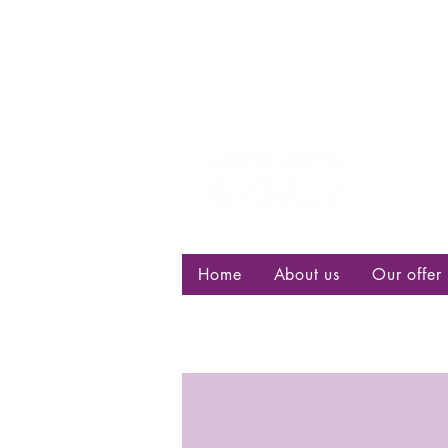
Centre d
bisexuell
Home
About us
Our offer