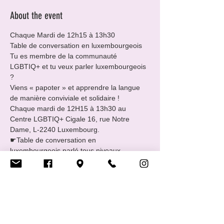
About the event
Chaque Mardi de 12h15 à 13h30
Table de conversation en luxembourgeois
Tu es membre de la communauté 
LGBTIQ+ et tu veux parler luxembourgeois 
?

Viens « papoter » et apprendre la langue 
de manière conviviale et solidaire !

Chaque mardi de 12H15 à 13h30 au 
Centre LGBTIQ+ Cigale 16, rue Notre 
Dame, L-2240 Luxembourg.
☛Table de conversation en 
luxembourgeois parlé tous niveaux.

☛GRATUIT.

☛Sans inscription et sans engagement.

☛Rejoins-nous en fonction de ton temps.
Rencontre animé par Alice Thilmany

Début le mardi 7 février 2023