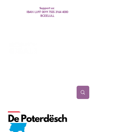
Support us:
IBAN LU97
0019 7555 3164 4000
BCEELULL
Centre des communautés lesbiennes, gays,
bisexuelles, trans’, intersexes, queer+