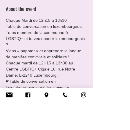
About the event
Chaque Mardi de 12h15 à 13h30
Table de conversation en luxembourgeois
Tu es membre de la communauté 
LGBTIQ+ et tu veux parler luxembourgeois 
?

Viens « papoter » et apprendre la langue 
de manière conviviale et solidaire !

Chaque mardi de 12H15 à 13h30 au 
Centre LGBTIQ+ Cigale 16, rue Notre 
Dame, L-2240 Luxembourg.
☛Table de conversation en 
luxembourgeois parlé tous niveaux.

☛GRATUIT.

☛Sans inscription et sans engagement.

☛Rejoins-nous en fonction de ton temps.
Rencontre animé par Alice Thilmany

Début le mardi 7 février 2023