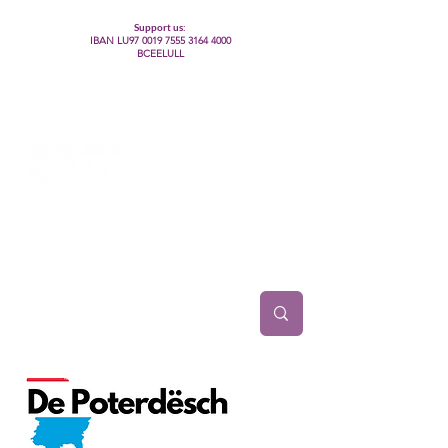
Support us:
IBAN LU97
0019 7555 3164 4000
BCEELULL
Centre des communautés lesbiennes, gays,
bisexuelles, trans’, intersexes, queer+