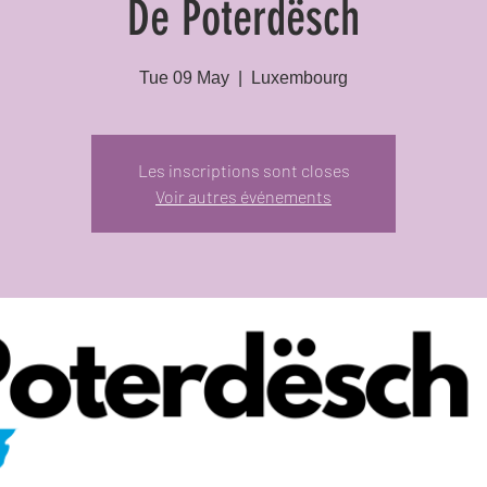
De Poterdësch
Tue 09 May
  |  
Luxembourg
Les inscriptions sont closes
Voir autres événements