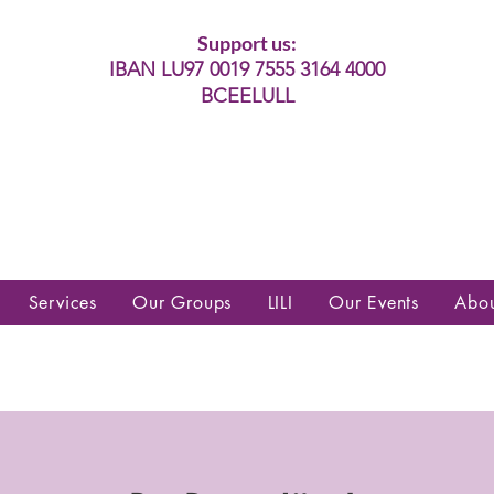
Support us:
IBAN LU97 0019 7555 3164 4000
BCEELULL
es communautés lesbiennes, gays,
es, trans’, intersexes, queer+
Services
Our Groups
LILI
Our Events
Abo