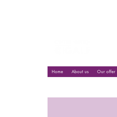
Centre d
bisexuell
Home
About us
Our offer