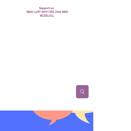
Support us:
IBAN LU97
0019 7555 3164 4000
BCEELULL
Centre des communautés lesbiennes, gays,
bisexuelles, trans’, intersexes, queer+