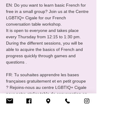
EN: Do you want to learn basic French for 
free in a small group? Join us at the Centre 
LGBTIQ+ Cigale for our French 
conversation table workshop.

It is open to everyone and takes place 
every Thursday from 12:15 to 1:30 pm. 
During the different sessions, you will be 
able to acquire the basics of French and 
progress quickly through games and 
questions .

FR: Tu souhaites apprendre les bases 
françaises gratuitement et en petit groupe 
? Rejoins-nous au centre LGBTIQ+ Cigale 
pour notre atelier table de conversation en 
français. Il est ouvert à toustes et aura lieu 
tous les jeudis de 12h15 à 13h30. Au cours 
des différentes séances, tu pourras 
acquérir les bases du français, progresser 
rapidement par le biais de jeux et questions.