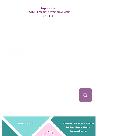
Support us:
IBAN LU97
0019 7555 3164 4000
BCEELULL
Centre des communautés lesbiennes, gays,
bisexuelles, trans’, intersexes, queer+