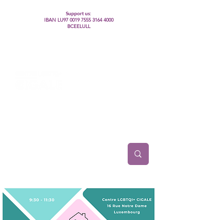
Support us:
IBAN LU97
0019 7555 3164 4000
BCEELULL
Centre des communautés lesbiennes, gays,
bisexuelles, trans’, intersexes, queer+