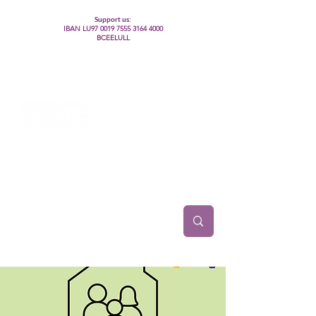
Support us:
IBAN LU97
0019 7555 3164 4000
BCEELULL
Centre des communautés lesbiennes, gays,
bisexuelles, trans’, intersexes, queer+