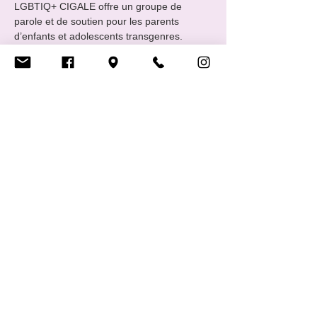
LGBTIQ+ CIGALE offre un groupe de 
parole et de soutien pour les parents 
d’enfants et adolescents transgenres.​
Soyez soutenu et soutenez, rejoignez-nous.
Contact 
parents@cigale.lu
You are parents, and your child's questions 
about their gender indicate that they are 
having difficulty fitting into the expected 
social norms (girl/boy), or they already 
identify as transgender.
You have questions,…
Show More
Share this event