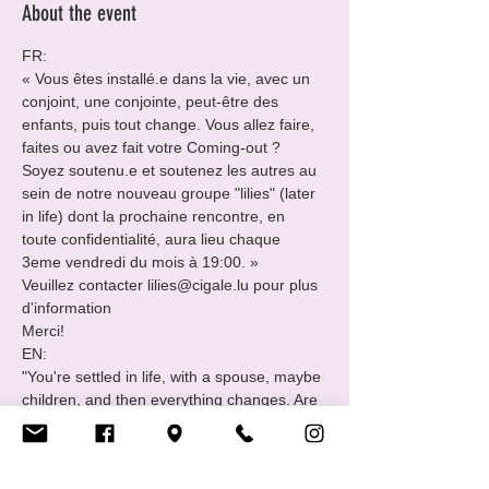
About the event
FR:

« Vous êtes installé.e dans la vie, avec un 
conjoint, une conjointe, peut-être des 
enfants, puis tout change. Vous allez faire, 
faites ou avez fait votre Coming-out ?

Soyez soutenu.e et soutenez les autres au 
sein de notre nouveau groupe "lilies" (later 
in life) dont la prochaine rencontre, en 
toute confidentialité, aura lieu chaque 
3eme vendredi du mois à 19:00. »
Veuillez contacter lilies@cigale.lu pour plus 
d'information

Merci!
EN:

"You're settled in life, with a spouse, maybe 
children, and then everything changes. Are 
you about to do, or are doing, have done 
your coming-out?

Be supported and support others in our 