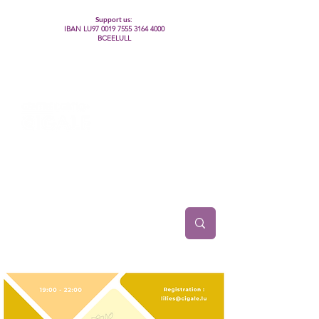
Support us:
IBAN LU97
0019 7555 3164 4000
BCEELULL
Centre des communautés lesbiennes, gays,
bisexuelles, trans’, intersexes, queer+