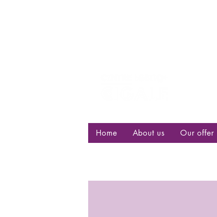
Centre d
bisexuell
Home
About us
Our offer