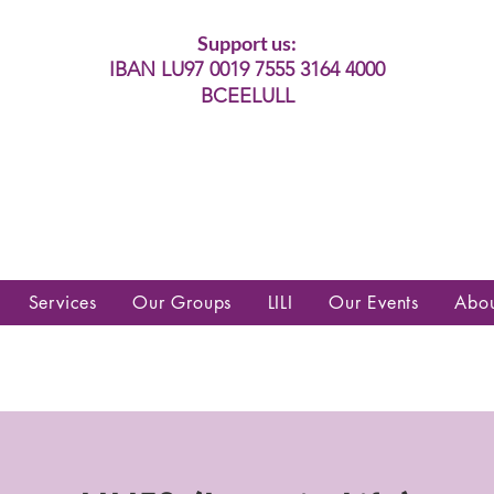
Support us:
IBAN LU97 0019 7555 3164 4000
BCEELULL
es communautés lesbiennes, gays,
es, trans’, intersexes, queer+
Services
Our Groups
LILI
Our Events
Abo