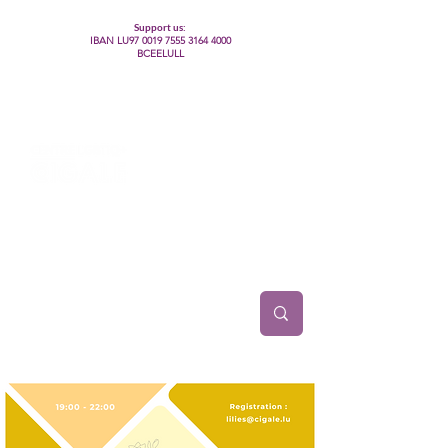
Support us:
IBAN LU97
0019 7555 3164 4000
BCEELULL
Centre des communautés lesbiennes, gays,
bisexuelles, trans’, intersexes, queer+