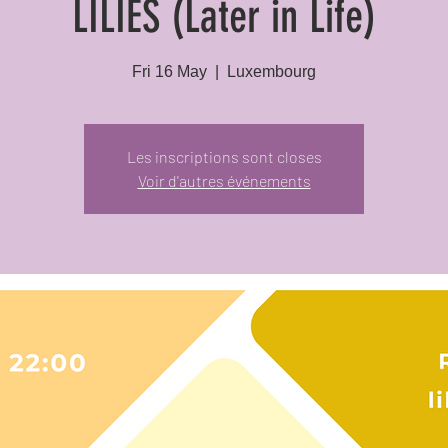
LILIES (Later in Life)
Fri 16 May
  |  
Luxembourg
Les inscriptions sont closes
Voir d'autres événements