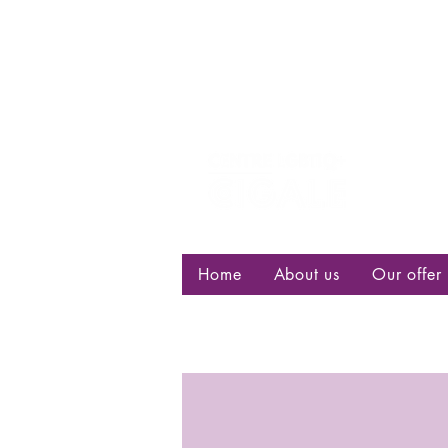
Centre d
bisexuell
Home
About us
Our offer