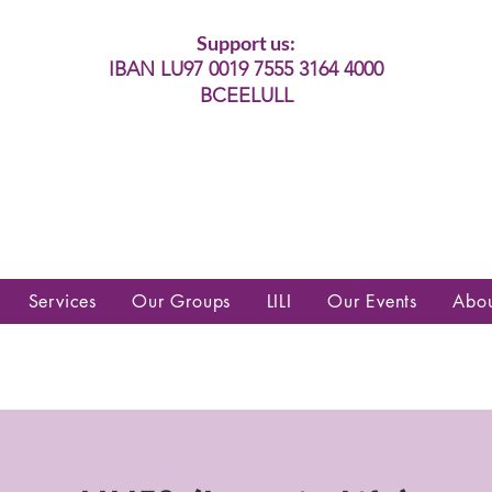
Support us:
IBAN LU97 0019 7555 3164 4000
BCEELULL
es communautés lesbiennes, gays,
es, trans’, intersexes, queer+
Services
Our Groups
LILI
Our Events
Abo