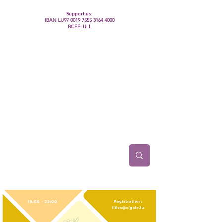
Support us:
IBAN LU97
0019 7555 3164 4000
BCEELULL
Centre des communautés lesbiennes, gays,
bisexuelles, trans’, intersexes, queer+