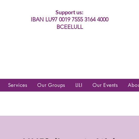
Support us:
IBAN LU97 0019 7555 3164 4000
BCEELULL
es communautés lesbiennes, gays,
es, trans’, intersexes, queer+
Services
Our Groups
LILI
Our Events
Abo