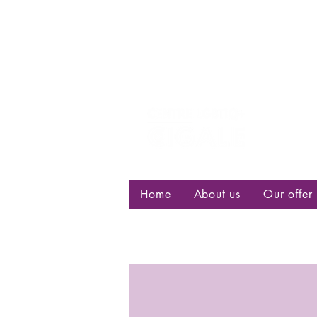
Centre d
bisexuell
Home
About us
Our offer