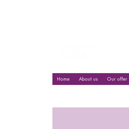
Centre d
bisexuell
Home
About us
Our offer