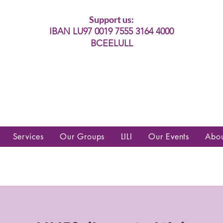
Support us:
IBAN LU97 0019 7555 3164 4000
BCEELULL
es communautés lesbiennes, gays,
es, trans’, intersexes, queer+
Services
Our Groups
LILI
Our Events
Abo