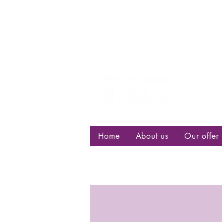
Centre d
bisexuell
Home
About us
Our offer