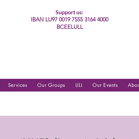
Support us:
IBAN LU97 0019 7555 3164 4000
BCEELULL
es communautés lesbiennes, gays,
es, trans’, intersexes, queer+
Services
Our Groups
LILI
Our Events
Abo