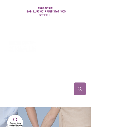
Support us:
IBAN LU97
0019 7555 3164 4000
BCEELULL
Centre des communautés lesbiennes, gays,
bisexuelles, trans’, intersexes, queer+