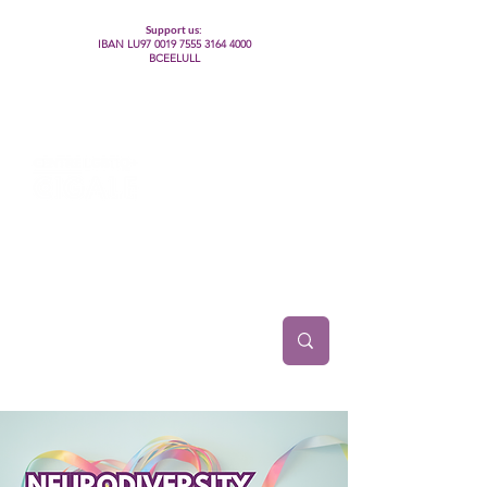
Support us:
IBAN LU97
0019 7555 3164 4000
BCEELULL
Centre des communautés lesbiennes, gays,
bisexuelles, trans’, intersexes, queer+