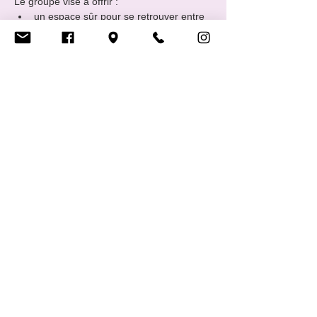
Le groupe vise à offrir :
un espace sûr pour se retrouver entre 
pair·es,
des temps d’échange et de soutien 
mutuel,
une reconnaissance des réalités 
spécifiques des personnes LGBTIQ+ 
neurodivergentes,
Show More
Share this event