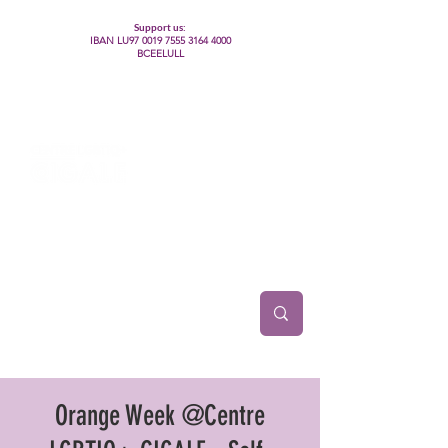
Support us:
IBAN LU97
0019 7555 3164 4000
BCEELULL
Centre des communautés lesbiennes, gays,
bisexuelles, trans’, intersexes, queer+
Orange Week @Centre