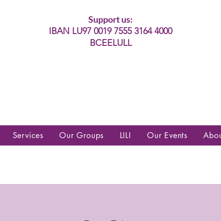
Support us:
IBAN LU97 0019 7555 3164 4000
BCEELULL
es communautés lesbiennes, gays,
es, trans’, intersexes, queer+
Services
Our Groups
LILI
Our Events
Abo