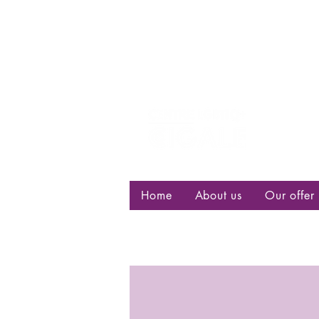
Centre d
bisexuell
Home
About us
Our offer