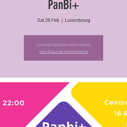
PanBi+
Sat 28 Feb
  |  
Luxembourg
Les inscriptions sont closes
Voir d'autres événements