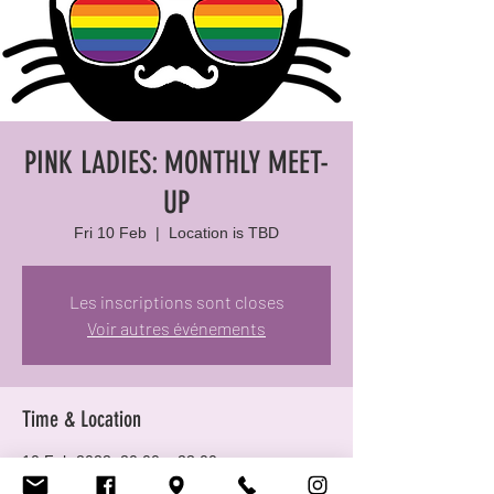
PINK LADIES: MONTHLY MEET-
UP
Fri 10 Feb
  |  
Location is TBD
Les inscriptions sont closes
Voir autres événements
Time & Location
10 Feb 2023, 20:00 – 23:00
Location is TBD