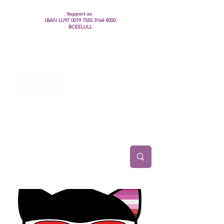
Support us:
IBAN LU97
0019 7555 3164 4000
BCEELULL
Centre des communautés lesbiennes, gays,
bisexuelles, trans’, intersexes, queer+