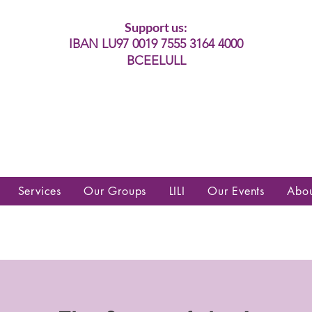
Support us:
IBAN LU97 0019 7555 3164 4000
BCEELULL
es communautés lesbiennes, gays,
es, trans’, intersexes, queer+
Services
Our Groups
LILI
Our Events
Abo