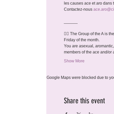
les causes ace et aro dans t
Contactez-nous 
ace.aro@ci
______ 
🏳️‍🌈 The Group of the A is
Friday of the month.
You are asexual, aromantic,
members of the ace and/or
Show More
Google Maps were blocked due to your
Share this event