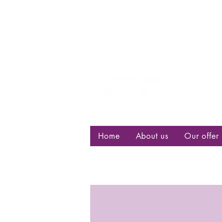
Centre d
bisexuell
Home
About us
Our offer