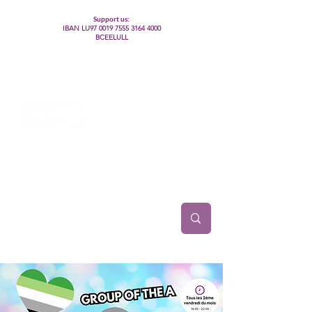
Support us:
IBAN LU97
0019 7555 3164 4000
BCEELULL
Centre des communautés lesbiennes, gays,
bisexuelles, trans’, intersexes, queer+