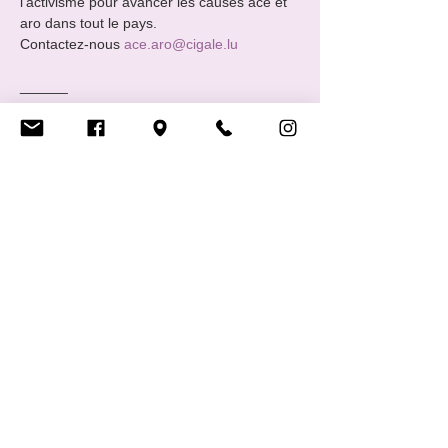
l’activisme pour avancer les causes ace et 
aro dans tout le pays.
Contactez-nous 
ace.aro@cigale.lu
______ 
🏳️‍🌈 The Group of the A is the group for 
people on the asexual and/or aromantic 
spectrums. We meet every second Friday 
of the month.
You are asexual, aromantic, or somewhere 
on this spectrum? Come join us! The 
Group of the A is there for all the members 
of the ace and/or aro…
Show More
Share this event