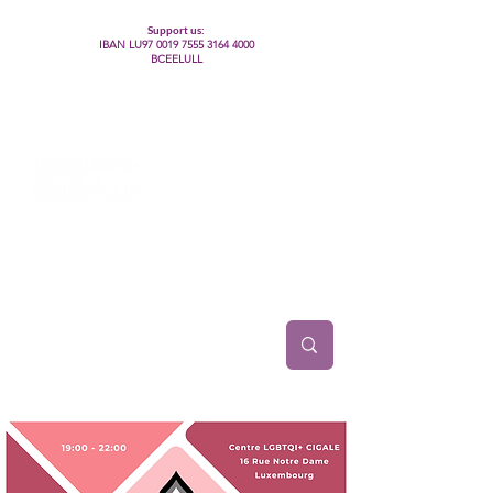
Support us:
IBAN LU97
0019 7555 3164 4000
BCEELULL
Centre des communautés lesbiennes, gays,
bisexuelles, trans’, intersexes, queer+